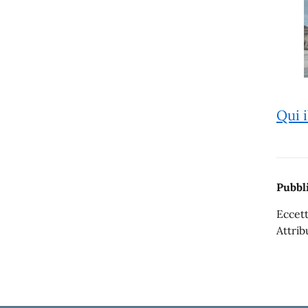
Qui i
Pubbli
Eccett
Attrib