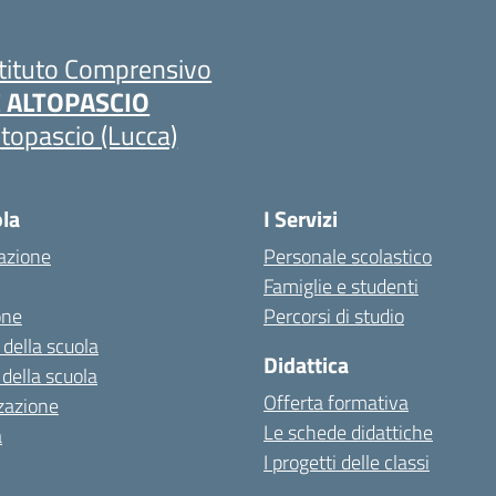
stituto Comprensivo
C ALTOPASCIO
ltopascio (Lucca)
ola
I Servizi
azione
Personale scolastico
Famiglie e studenti
one
Percorsi di studio
 della scuola
Didattica
 della scuola
Offerta formativa
zazione
Le schede didattiche
a
I progetti delle classi