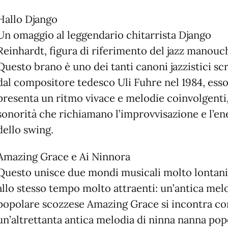
Hallo Django
Un omaggio al leggendario chitarrista Django
Reinhardt, figura di riferimento del jazz manouc
Questo brano è uno dei tanti canoni jazzistici scr
dal compositore tedesco Uli Fuhre nel 1984, ess
presenta un ritmo vivace e melodie coinvolgenti
sonorità che richiamano l’improvvisazione e l’en
dello swing.
Amazing Grace e Ai Ninnora
Questo unisce due mondi musicali molto lontani
allo stesso tempo molto attraenti: un’antica mel
popolare scozzese Amazing Grace si incontra co
un’altrettanta antica melodia di ninna nanna pop