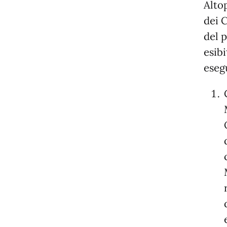
Alto
dei 
del 
esibi
eseg