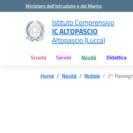
Vai ai contenuti
Vai al menu di navigazione
Vai al footer
Ministero dell'Istruzione e del Merito
Istituto Comprensivo
IC ALTOPASCIO
Altopascio (Lucca)
Scuola
Servizi
Novità
Didattica
Home
Novità
Notizie
2^ Rassegn