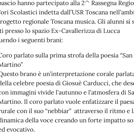
pascio hanno partecipato alla 2^ Rassegna Regi
Cori Scolastici indetta dall’USR Toscana nell’amb
progetto regionale Toscana musica. Gli alunni si
ti presso lo spazio Ex-Cavallerizza di Lucca
uendo i seguenti brani:
Coro parlato sulla prima strofa della poesia “San
Martino”
Questo brano è un’interpretazione corale parlat
della celebre poesia di Giosuè Carducci, che des
con immagini vivide l’autunno e l’atmosfera di S
Martino. Il coro parlato vuole enfatizzare il paes
rurale con il suo “nebbiar”
attraverso il ritmo e l
dinamica della voce creando un forte impatto s
ed evocativo.