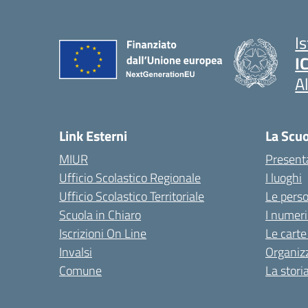
I
I
A
Link Esterni
La Scu
MIUR
Present
Ufficio Scolastico Regionale
I luoghi
Ufficio Scolastico Territoriale
Le pers
Scuola in Chiaro
I numeri
Iscrizioni On Line
Le carte
Invalsi
Organiz
Comune
La stori