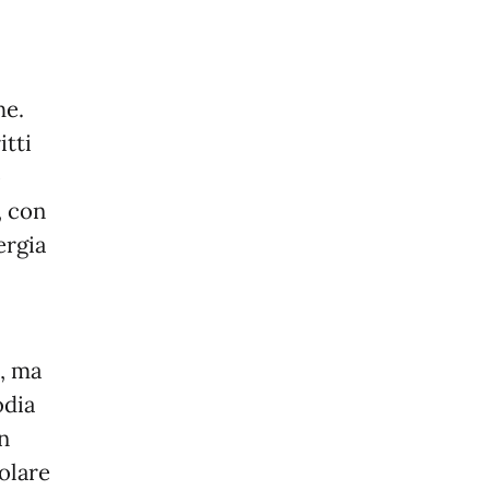
he.
itti
o
, con
ergia
, ma
odia
n
olare