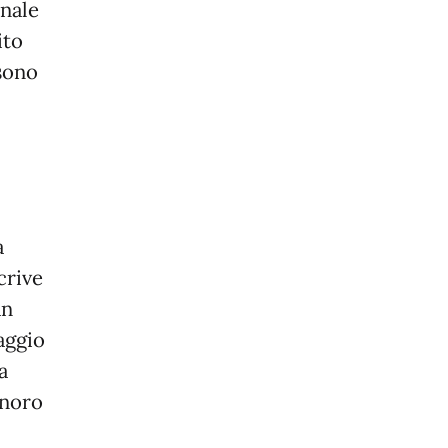
onale
ito
 sono
a
crive
an
aggio
a
onoro