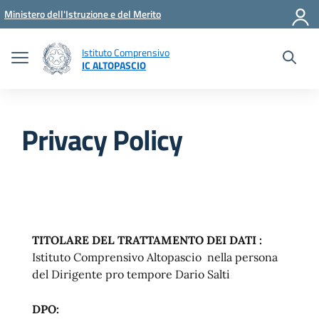
Vai ai contenuti
Vai al menu di navigazione
Vai al footer
Ministero dell'Istruzione e del Merito
Istituto Comprensivo
IC ALTOPASCIO
Privacy Policy
TITOLARE DEL TRATTAMENTO DEI DATI :
Istituto Comprensivo Altopascio nella persona
del Dirigente pro tempore Dario Salti
DPO: