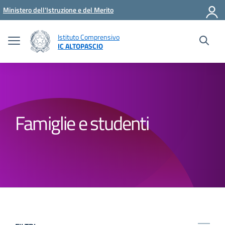
Vai ai contenuti
Vai al menu di navigazione
Vai al footer
Ministero dell'Istruzione e del Merito
Istituto Comprensivo
IC ALTOPASCIO
Famiglie e studenti