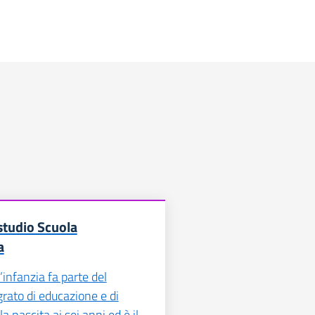
 studio Scuola
a
’infanzia fa parte del
rato di educazione e di
la nascita ai sei anni ed è il