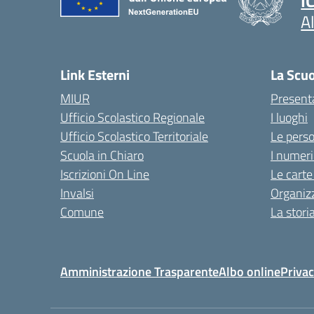
I
A
Link Esterni
La Scu
MIUR
Present
Ufficio Scolastico Regionale
I luoghi
Ufficio Scolastico Territoriale
Le pers
Scuola in Chiaro
I numeri
Iscrizioni On Line
Le carte
Invalsi
Organiz
Comune
La stori
Amministrazione Trasparente
Albo online
Privac