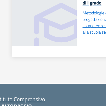
di I grado
Metodologie e
progettazione
competenze: d
alla scuola se
stituto Comprensivo