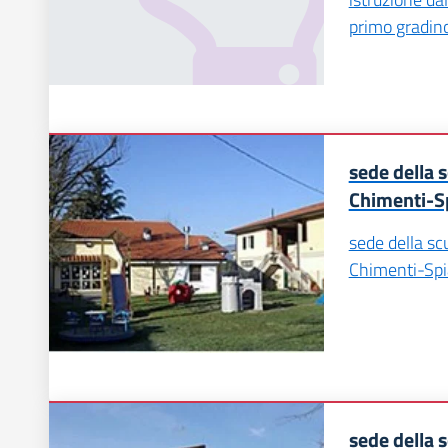
primo gradino
sede della s
Chimenti-S
sede della scu
Chimenti-Sp
sede della s