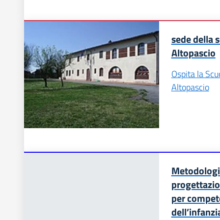
sede della s
Altopascio
Ospita la Scuo
Altopascio
Metodologie
progettazion
per compete
dell’infanzi