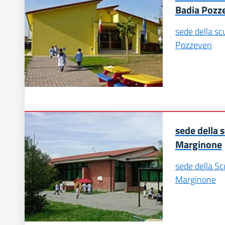
Badia Pozze
sede della scu
Pozzeveri
sede della s
Marginone
sede della Scu
Marginone