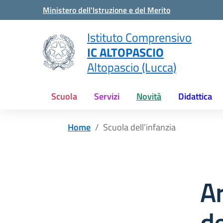
Vai ai contenuti
Vai al menu di navigazione
Vai al footer
Ministero dell'Istruzione e del Merito
Istituto Comprensivo
IC ALTOPASCIO
Altopascio (Lucca)
Scuola
Servizi
Novità
Didattica
Home
Scuola dell’infanzia
A
de