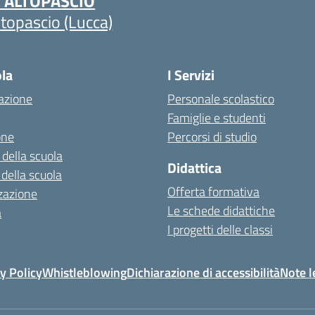
C ALTOPASCIO
ltopascio (Lucca)
ola
I Servizi
azione
Personale scolastico
Famiglie e studenti
one
Percorsi di studio
 della scuola
Didattica
 della scuola
Offerta formativa
zazione
Le schede didattiche
a
I progetti delle classi
y Policy
Whistleblowing
Dichiarazione di accessibilità
Note l