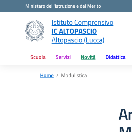
Vai ai contenuti
Vai al menu di navigazione
Vai al footer
Ministero dell'Istruzione e del Merito
Istituto Comprensivo
IC ALTOPASCIO
Altopascio (Lucca)
Scuola
Servizi
Novità
Didattica
Home
Modulistica
A
M