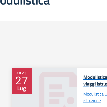
2023
27
Modulistica 
viaggi istr
Lug
Modulistica Us
istruzione