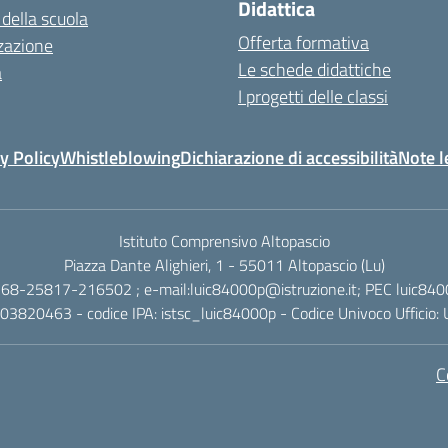
Didattica
 della scuola
Offerta formativa
zazione
Le schede didattiche
a
I progetti delle classi
y Policy
Whistleblowing
Dichiarazione di accessibilità
Note l
Istituto Comprensivo Altopascio
Piazza Dante Alighieri, 1 - 55011 Altopascio (Lu)
268-25817-216502 ; e-mail:luic84000p@istruzione.it; PEC luic840
003820463 - codice IPA: istsc_luic84000p - Codice Univoco Ufficio
C