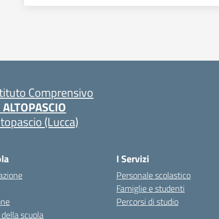
stituto Comprensivo
C ALTOPASCIO
ltopascio (Lucca)
ola
I Servizi
azione
Personale scolastico
Famiglie e studenti
one
Percorsi di studio
 della scuola