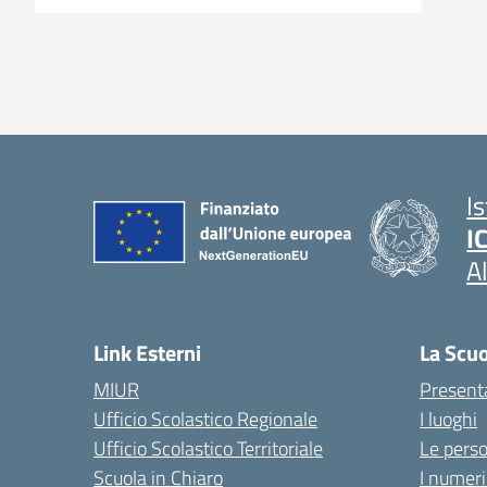
I
I
A
Link Esterni
La Scu
MIUR
Present
Ufficio Scolastico Regionale
I luoghi
Ufficio Scolastico Territoriale
Le pers
Scuola in Chiaro
I numeri