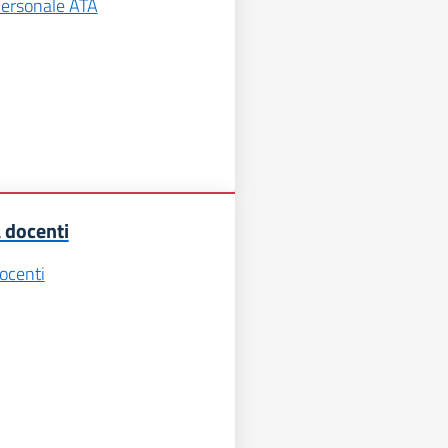
Personale ATA
 docenti
ocenti