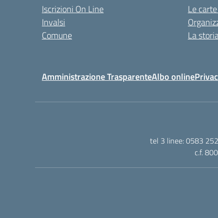
Iscrizioni On Line
Le carte
Invalsi
Organiz
Comune
La stori
Amministrazione Trasparente
Albo online
Privac
tel 3 linee: 0583 25
c.f. 80