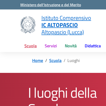
Vai ai contenuti
Vai al menu di navigazione
Vai al footer
Ministero dell'Istruzione e del Merito
Istituto Comprensivo
IC ALTOPASCIO
Altopascio (Lucca)
Scuola
Servizi
Novità
Didattica
Home
Scuola
Luoghi
I luoghi della