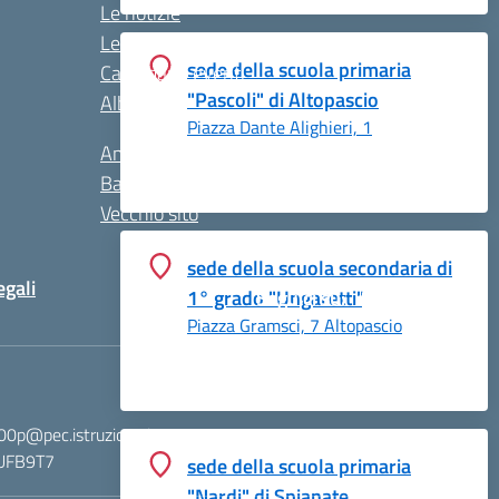
Le notizie
Le circolari
sede della scuola primaria
Calendario eventi
"Pascoli" di Altopascio
Albo online
Piazza Dante Alighieri, 1
Amministrazione Trasparente
Bacheca Sindacale
Vecchio sito
sede della scuola secondaria di
egali
1° grado "Ungaretti"
Seguici su:
Piazza Gramsci, 7 Altopascio
00p@pec.istruzione.it
: UFB9T7
sede della scuola primaria
"Nardi" di Spianate