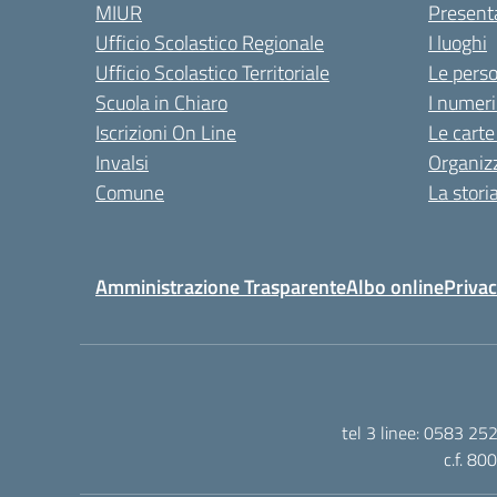
MIUR
Present
Ufficio Scolastico Regionale
I luoghi
Ufficio Scolastico Territoriale
Le pers
Scuola in Chiaro
I numeri
Iscrizioni On Line
Le carte
Invalsi
Organiz
Comune
La stori
Amministrazione Trasparente
Albo online
Privac
tel 3 linee: 0583 25
c.f. 80