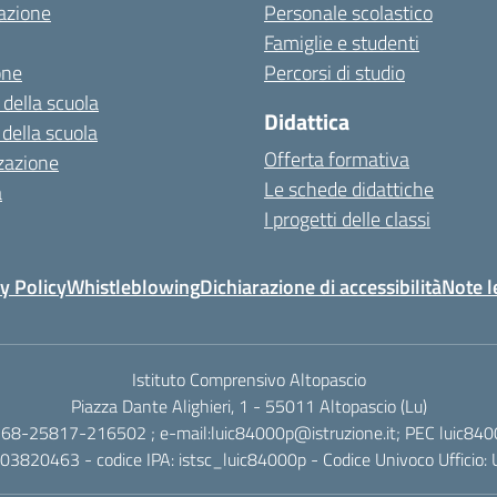
azione
Personale scolastico
Famiglie e studenti
one
Percorsi di studio
 della scuola
Didattica
 della scuola
Offerta formativa
zazione
Le schede didattiche
a
I progetti delle classi
y Policy
Whistleblowing
Dichiarazione di accessibilità
Note l
Istituto Comprensivo Altopascio
Piazza Dante Alighieri, 1 - 55011 Altopascio (Lu)
268-25817-216502 ; e-mail:luic84000p@istruzione.it; PEC luic840
003820463 - codice IPA: istsc_luic84000p - Codice Univoco Ufficio