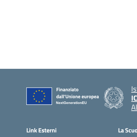
I
I
A
Link Esterni
La Scu