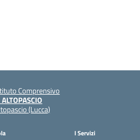
stituto Comprensivo
C ALTOPASCIO
ltopascio (Lucca)
ola
I Servizi