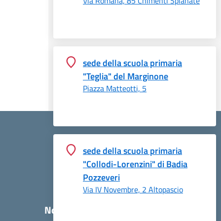
Via Romana, 85 Chimenti Spianate
sede della scuola primaria
"Teglia" del Marginone
Piazza Matteotti, 5
sede della scuola primaria
"Collodi-Lorenzini" di Badia
Pozzeveri
Via IV Novembre, 2 Altopascio
Novità