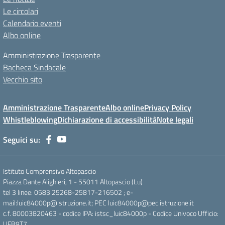
Le circolari
Calendario eventi
Albo online
Amministrazione Trasparente
Bacheca Sindacale
Vecchio sito
Amministrazione Trasparente
Albo online
Privacy Policy
Whistleblowing
Dichiarazione di accessibilità
Note legali
Seguici su:
Istituto Comprensivo Altopascio
Piazza Dante Alighieri, 1 - 55011 Altopascio (Lu)
tel 3 linee: 0583 25268-25817-216502 ; e-
mail:luic84000p@istruzione.it; PEC luic84000p@pec.istruzione.it
c.f. 80003820463 - codice IPA: istsc_luic84000p - Codice Univoco Ufficio:
UFB9T7