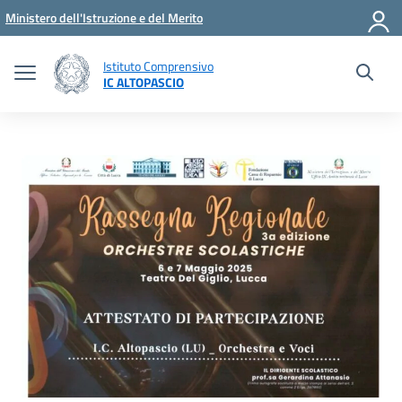
Vai ai contenuti
Vai al menu di navigazione
Vai al footer
Ministero dell'Istruzione e del Merito
Istituto Comprensivo
IC ALTOPASCIO