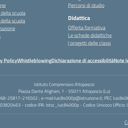
one
Percorsi di studio
 della scuola
Didattica
 della scuola
Offerta formativa
zazione
Le schede didattiche
a
I progetti delle classi
y Policy
Whistleblowing
Dichiarazione di accessibilità
Note l
Istituto Comprensivo Altopascio
Piazza Dante Alighieri, 1 - 55011 Altopascio (Lu)
268-25817-216502 ; e-mail:luic84000p@istruzione.it; PEC luic840
003820463 - codice IPA: istsc_luic84000p - Codice Univoco Ufficio
C