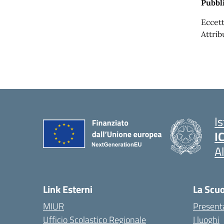
Pubbli
Eccett
Attrib
I
I
A
Link Esterni
La Scu
MIUR
Present
Ufficio Scolastico Regionale
I luoghi