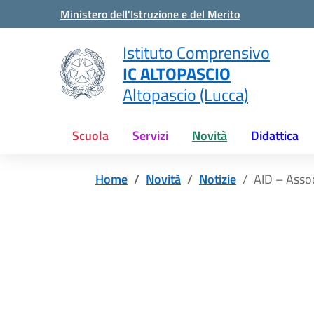
Vai ai contenuti
Vai al menu di navigazione
Vai al footer
Ministero dell'Istruzione e del Merito
Istituto Comprensivo
IC ALTOPASCIO
Altopascio (Lucca)
Scuola
Servizi
Novità
Didattica
Home
Novità
Notizie
AID – Assoc