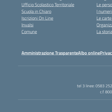
Ufficio Scolastico Territoriale
Le pers
Scuola in Chiaro
I numeri
Iscrizioni On Line
Le carte
Invalsi
Organiz
Comune
La stori
Amministrazione Trasparente
Albo online
Privac
tel 3 linee: 0583 25
c.f. 80