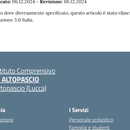
cato:
06.12.2024
-
Revisione:
06.12.2024
o dove diversamente specificato, questo articolo è stato rila
uzione 3.0 Italia.
stituto Comprensivo
C ALTOPASCIO
ltopascio (Lucca)
ola
I Servizi
azione
Personale scolastico
Famiglie e studenti