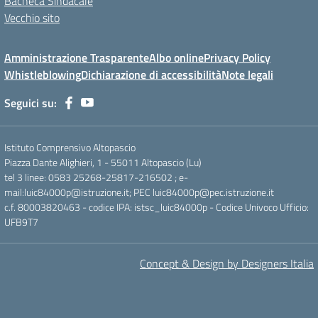
Bacheca Sindacale
Vecchio sito
Amministrazione Trasparente
Albo online
Privacy Policy
Whistleblowing
Dichiarazione di accessibilità
Note legali
Seguici su:
Istituto Comprensivo Altopascio
Piazza Dante Alighieri, 1 - 55011 Altopascio (Lu)
tel 3 linee: 0583 25268-25817-216502 ; e-
mail:luic84000p@istruzione.it; PEC luic84000p@pec.istruzione.it
c.f. 80003820463 - codice IPA: istsc_luic84000p - Codice Univoco Ufficio:
UFB9T7
Concept & Design by Designers Italia