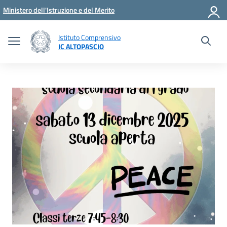
Vai ai contenuti
Vai al menu di navigazione
Vai al footer
Ministero dell'Istruzione e del Merito
Istituto Comprensivo
IC ALTOPASCIO