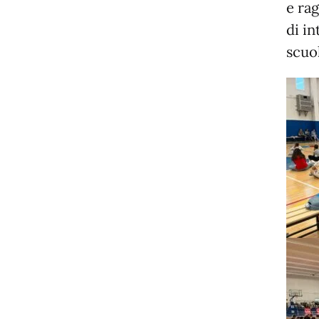
e rag
di in
scuol