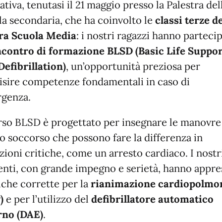
tiva, tenutasi il 21 maggio presso la Palestra del
la secondaria, che ha coinvolto le
classi terze de
ra Scuola Media
: i nostri ragazzi hanno parteci
ncontro di formazione BLSD (Basic Life Suppor
Defibrillation)
, un’opportunità preziosa per
isire competenze fondamentali in caso di
genza.
orso BLSD è progettato per insegnare le manovre
o soccorso che possono fare la differenza in
zioni critiche, come un arresto cardiaco. I nostr
enti, con grande impegno e serietà, hanno appre
iche corrette per la
rianimazione cardiopolmo
)
e per l’utilizzo del
defibrillatore automatico
rno (DAE)
.