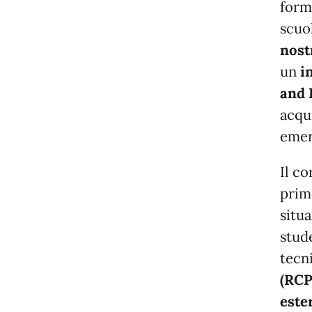
forma
scuo
nost
un
i
and 
acqu
emer
Il c
prim
situa
stud
tecn
(RCP
este