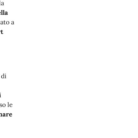
la
lla
pato a
t
 di
i
so le
nare