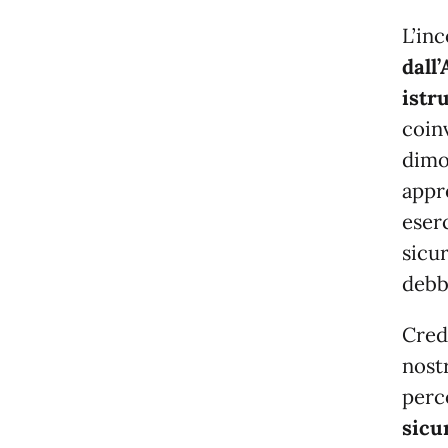
L’in
dall
istru
coinv
dimo
appr
eserc
sicu
debb
Cred
nost
perc
sicu