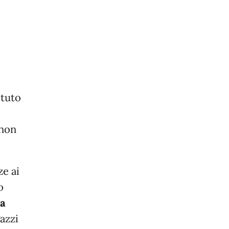
otuto
 non
e ai
o
la
gazzi