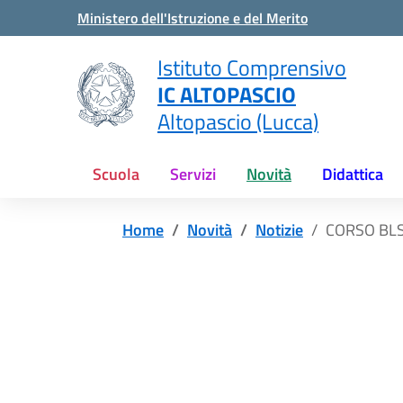
Vai ai contenuti
Vai al menu di navigazione
Vai al footer
Ministero dell'Istruzione e del Merito
Istituto Comprensivo
IC ALTOPASCIO
Altopascio (Lucca)
Scuola
Servizi
Novità
Didattica
Home
Novità
Notizie
CORSO BL