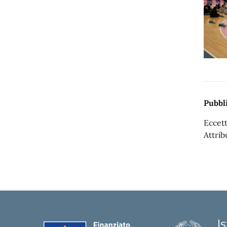
Pubbli
Eccett
Attrib
I