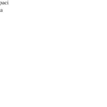
paci
 a