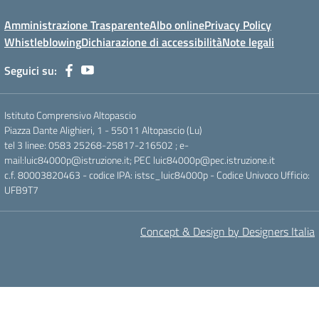
Amministrazione Trasparente
Albo online
Privacy Policy
Whistleblowing
Dichiarazione di accessibilità
Note legali
Seguici su:
Istituto Comprensivo Altopascio
Piazza Dante Alighieri, 1 - 55011 Altopascio (Lu)
tel 3 linee: 0583 25268-25817-216502 ; e-
mail:luic84000p@istruzione.it; PEC luic84000p@pec.istruzione.it
c.f. 80003820463 - codice IPA: istsc_luic84000p - Codice Univoco Ufficio:
UFB9T7
Concept & Design by Designers Italia