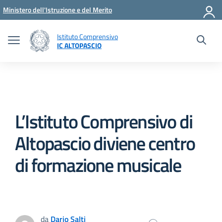
Vai ai contenuti
Vai al menu di navigazione
Vai al footer
Ministero dell'Istruzione e del Merito
Istituto Comprensivo
IC ALTOPASCIO
L’Istituto Comprensivo di
Altopascio diviene centro
di formazione musicale
da
Dario Salti