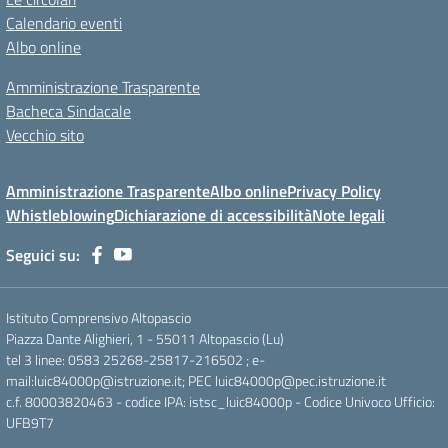
Calendario eventi
Albo online
Amministrazione Trasparente
Bacheca Sindacale
Vecchio sito
Amministrazione Trasparente
Albo online
Privacy Policy
Whistleblowing
Dichiarazione di accessibilità
Note legali
Seguici su:
Istituto Comprensivo Altopascio
Piazza Dante Alighieri, 1 - 55011 Altopascio (Lu)
tel 3 linee: 0583 25268-25817-216502 ; e-
mail:luic84000p@istruzione.it; PEC luic84000p@pec.istruzione.it
c.f. 80003820463 - codice IPA: istsc_luic84000p - Codice Univoco Ufficio:
UFB9T7