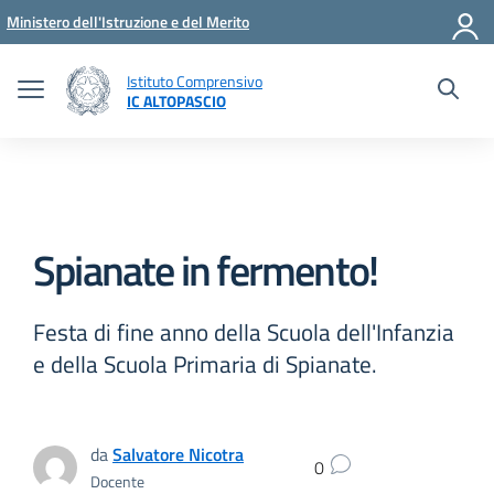
Vai ai contenuti
Vai al menu di navigazione
Vai al footer
Ministero dell'Istruzione e del Merito
Istituto Comprensivo
IC ALTOPASCIO
Spianate in fermento!
Festa di fine anno della Scuola dell'Infanzia
e della Scuola Primaria di Spianate.
da
Salvatore Nicotra
0
Docente