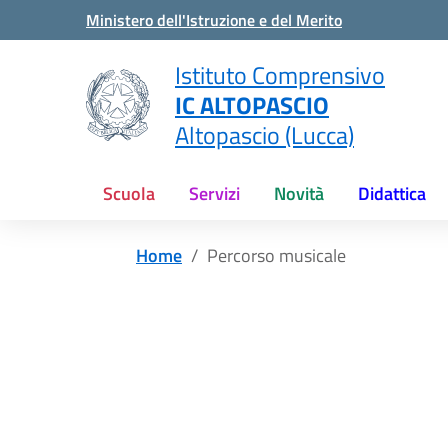
Vai ai contenuti
Vai al menu di navigazione
Vai al footer
Ministero dell'Istruzione e del Merito
Istituto Comprensivo
IC ALTOPASCIO
Altopascio (Lucca)
Scuola
Servizi
Novità
Didattica
Home
Percorso musicale