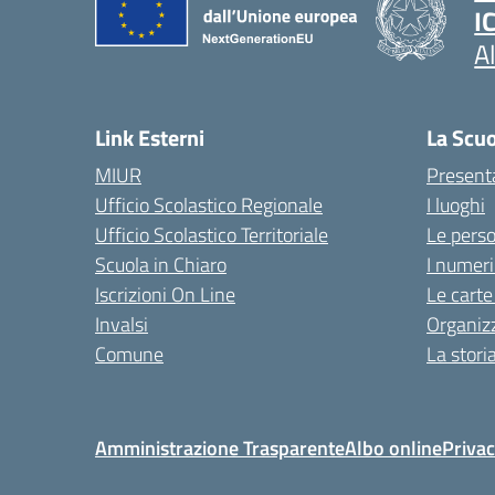
I
A
Link Esterni
La Scu
MIUR
Present
Ufficio Scolastico Regionale
I luoghi
Ufficio Scolastico Territoriale
Le pers
Scuola in Chiaro
I numeri
Iscrizioni On Line
Le carte
Invalsi
Organiz
Comune
La stori
Amministrazione Trasparente
Albo online
Privac