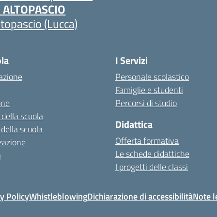
C ALTOPASCIO
ltopascio (Lucca)
ola
I Servizi
azione
Personale scolastico
Famiglie e studenti
one
Percorsi di studio
 della scuola
Didattica
 della scuola
Offerta formativa
zazione
Le schede didattiche
a
I progetti delle classi
y Policy
Whistleblowing
Dichiarazione di accessibilità
Note l