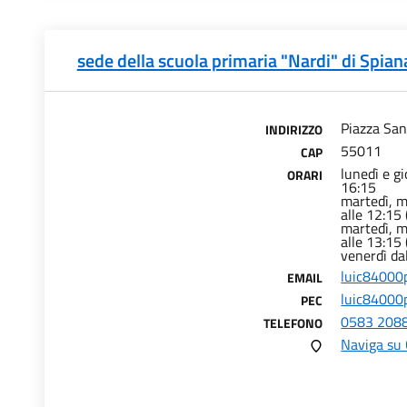
sede della scuola primaria "Nardi" di Spian
Piazza San
INDIRIZZO
55011
CAP
lunedì e gi
ORARI
16:15
martedì, m
alle 12:15 (
martedì, m
alle 13:15 
venerdì da
luic84000p
EMAIL
luic84000p
PEC
0583 208
TELEFONO
Naviga su