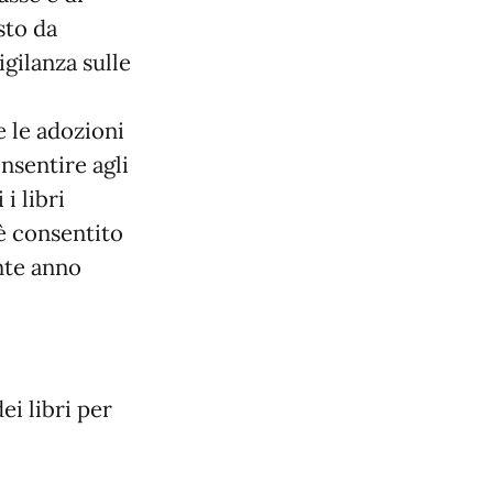
esto da
igilanza sulle
e le adozioni
nsentire agli
i libri
 è consentito
nte anno
ei libri per