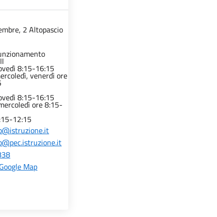
embre, 2 Altopascio
funzionamento
II
iovedì 8:15-16:15
ercoledì, venerdì ore
5
iovedì 8:15-16:15
mercoledì ore 8:15-
8:15-12:15
@istruzione.it
@pec.istruzione.it
838
 Google Map