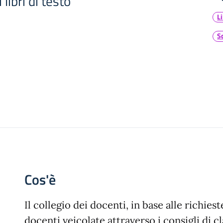
libri di testo
Li
S
Cos'è
Il collegio dei docenti, in base alle richiest
docenti veicolate attraverso i consigli di cl