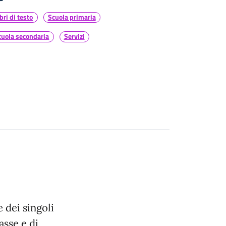
bri di testo
Scuola primaria
cuola secondaria
Servizi
e dei singoli
asse e di