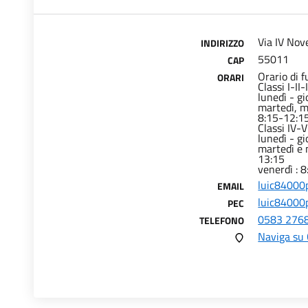
Via IV Nov
INDIRIZZO
55011
CAP
Orario di 
ORARI
Classi I-II-I
lunedì - g
martedì, m
8:15-12:1
Classi IV-V
lunedì - g
martedì e 
13:15
venerdì : 
luic84000p
EMAIL
luic84000p
PEC
0583 276
TELEFONO
Naviga su