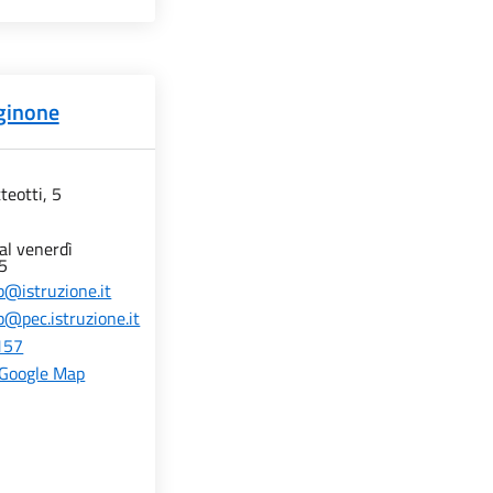
rginone
teotti, 5
 al venerdì
15
@istruzione.it
@pec.istruzione.it
157
 Google Map